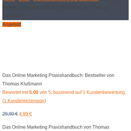
Marketing Praxishandbuch: Bestseller von Thomas
Klußmann
Angebot!
Das Online Marketing Praxishandbuch: Bestseller von
Thomas Klußmann
Bewertet mit
5.00
von 5, basierend auf
1
Kundenbewertung
(
1
Kundenrezension)
Ursprünglicher
Aktueller
29,90
€
4,99
€
Preis
Preis
Das Online Marketing Praxishandbuch von Thomas
war:
ist: