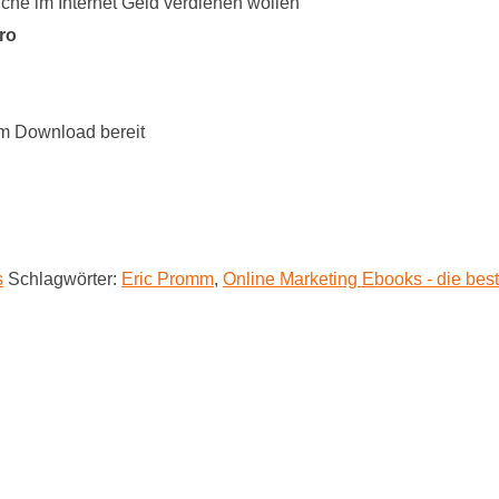
che im Internet Geld verdienen wollen
ro
um Download bereit
s
Schlagwörter:
Eric Promm
,
Online Marketing Ebooks - die bes