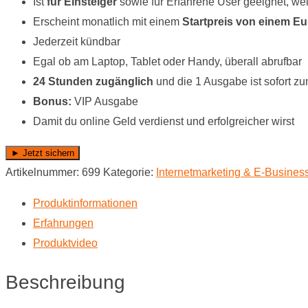
Ist
für Einsteiger
sowie für Erfahrene User geeignet, wel
Erscheint monatlich mit einem
Startpreis von einem Eu
Jederzeit kündbar
Egal ob am Laptop, Tablet oder Handy, überall abrufbar
24 Stunden zugänglich
und die 1 Ausgabe ist sofort z
Bonus:
VIP Ausgabe
Damit du online Geld verdienst und erfolgreicher wirst
► Jetzt sichern
Artikelnummer:
699
Kategorie:
Internet­marketing & E-Busines
Produktinformationen
Erfahrungen
Produktvideo
Beschreibung