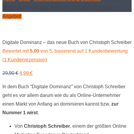
Dominanz – das neue Buch von Christoph Schreiber
Angebot!
Digitale Dominanz – das neue Buch von Christoph Schreiber
Bewertet mit
5.00
von 5, basierend auf
1
Kundenbewertung
(
1
Kundenrezension)
Ursprünglicher
Aktueller
29,90
€
4,99
€
Preis
Preis
In dem Buch “Digitale Dominanz” von Christoph Schreiber
war:
ist:
geht es vor allem darum wie du als Online-Unternehmer
29,90 €
4,99 €.
einen Markt von Anfang an dominieren kannst bzw.
zur
Nummer 1 wirst
.
Von
Christoph Schreiber
, einem der größten Online