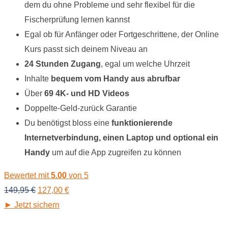
dem du ohne Probleme und sehr flexibel für die
Fischerprüfung lernen kannst
Egal ob für Anfänger oder Fortgeschrittene, der Online
Kurs passt sich deinem Niveau an
24 Stunden Zugang
, egal um welche Uhrzeit
Inhalte
bequem vom Handy aus abrufbar
Über
69 4K- und HD Videos
Doppelte-Geld-zurück Garantie
Du benötigst bloss eine
funktionierende
Internetverbindung, einen Laptop und optional ein
Handy
um auf die App zugreifen zu können
Bewertet mit
5.00
von 5
Ursprünglicher
Aktueller
149,95
€
127,00
€
Preis
Preis
► Jetzt sichern
war:
ist: