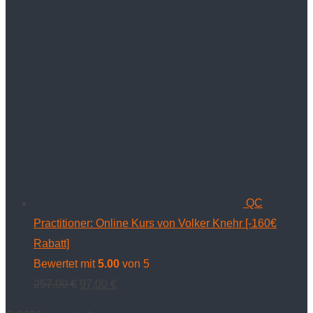
Preis
Preis
war:
ist:
1.499,00 €
599,00 €.
QC
Practitioner: Online Kurs von Volker Knehr [-160€
Rabatt]
Bewertet mit
5.00
von 5
Ursprünglicher
Aktueller
257,00
€
97,00
€
Preis
Preis