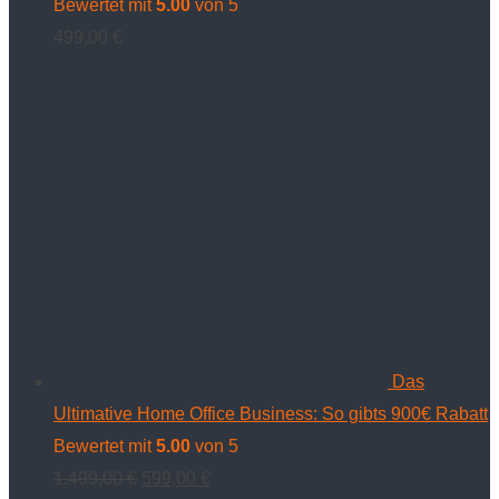
Bewertet mit
5.00
von 5
499,00
€
Das
Ultimative Home Office Business: So gibts 900€ Rabatt
Bewertet mit
5.00
von 5
Ursprünglicher
Aktueller
1.499,00
€
599,00
€