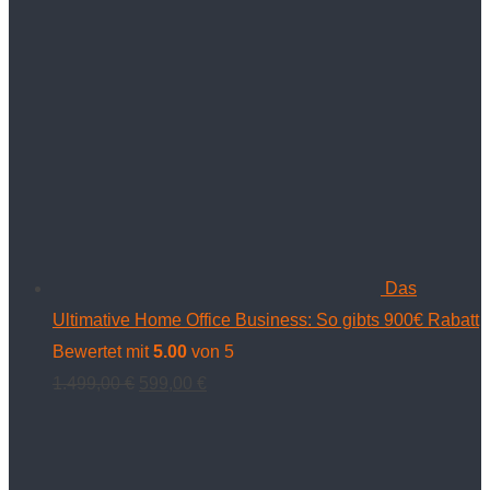
Das
Ultimative Home Office Business: So gibts 900€ Rabatt
Bewertet mit
5.00
von 5
Ursprünglicher
Aktueller
1.499,00
€
599,00
€
Preis
Preis
war:
ist:
1.499,00 €
599,00 €.