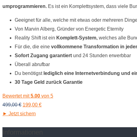
umprogrammieren.
Es ist ein Komplettsystem, dass viele Bu
Geeignet für alle, welche mit etwas oder mehreren Ding
Von Marvin Alberg, Gründer von Energetic Eternity
Reality Shift ist ein
Komplett-System,
welches alle Bun
Für die, die eine
vollkommene Transformation in jed
Sofort Zugang garantiert
und 24 Stunden erwerbbar
Überall abrufbar
Du benötigst
lediglich eine Internetverbindung
und ei
30 Tage Geld zurück Garantie
Bewertet mit
5.00
von 5
Ursprünglicher
Aktueller
499,00
€
199,00
€
Preis
Preis
► Jetzt sichern
war:
ist:
Informationen
499,00 €
199,00 €.