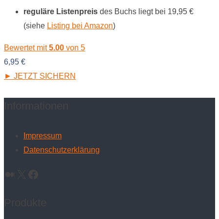
reguläre Listenpreis
des Buchs liegt bei 19,95 €
(siehe
Listing bei Amazon
)
Bewertet mit
5.00
von 5
6,95
€
► JETZT SICHERN
Informationen
Impressum
Datenschutzerklärung
Medium
X
Facebook
Produkte