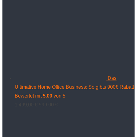
Das
Ultimative Home Office Business: So gibts 900€ Rabatt
Bewertet mit
5.00
von 5
Ursprünglicher
Aktueller
1.499,00
€
599,00
€
Preis
Preis
war:
ist:
1.499,00 €
599,00 €.